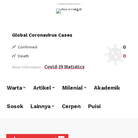
- Advertisement -
Global Coronavirus Cases
0
Confirmed
0
Death
Covid-19 Statistics
More Information:
Warta
Artikel
Milenial
Akademik
Sosok
Lainnya
Cerpen
Puisi