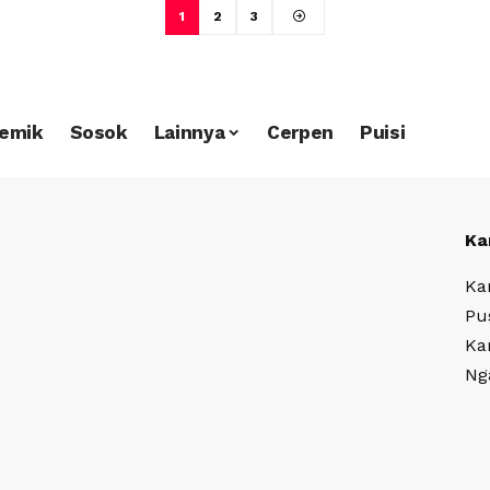
1
2
3
emik
Sosok
Lainnya
Cerpen
Puisi
Ka
Ka
Pu
Ka
Ng