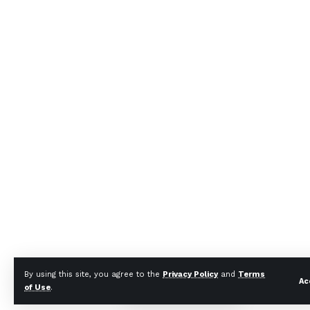
By using this site, you agree to the
Privacy Policy
and
Terms
Ac
of Use
.