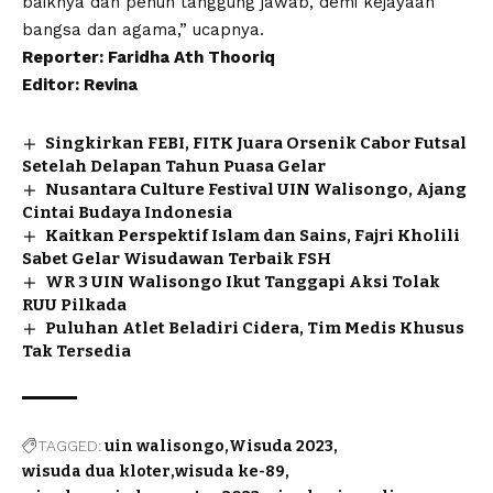
baiknya dan penuh tanggung jawab, demi kejayaan
bangsa dan agama,” ucapnya.
Reporter: Faridha Ath Thooriq
Editor: Revina
Singkirkan FEBI, FITK Juara Orsenik Cabor Futsal
Setelah Delapan Tahun Puasa Gelar
Nusantara Culture Festival UIN Walisongo, Ajang
Cintai Budaya Indonesia
Kaitkan Perspektif Islam dan Sains, Fajri Kholili
Sabet Gelar Wisudawan Terbaik FSH
WR 3 UIN Walisongo Ikut Tanggapi Aksi Tolak
RUU Pilkada
Puluhan Atlet Beladiri Cidera, Tim Medis Khusus
Tak Tersedia
TAGGED:
uin walisongo
Wisuda 2023
wisuda dua kloter
wisuda ke-89