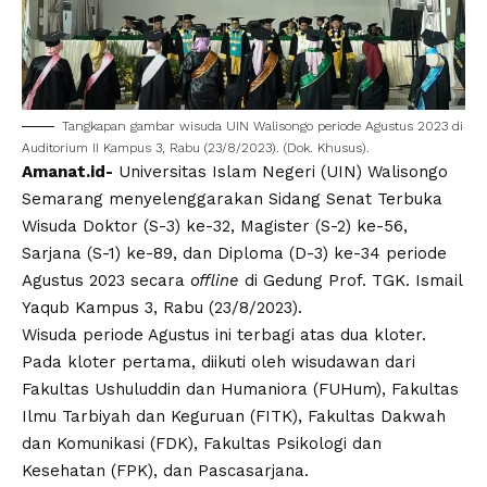
Tangkapan gambar wisuda
UIN Walisongo
periode Agustus 2023 di
Auditorium II Kampus 3, Rabu (23/8/2023). (Dok. Khusus).
Amanat.id-
Universitas Islam Negeri
(
UIN
)
Walisongo
Semarang
menyelenggarakan Sidang Senat Terbuka
Wisuda Doktor (S-3) ke-32, Magister (S-2) ke-56,
Sarjana (S-1) ke-89, dan Diploma (D-3) ke-34 periode
Agustus 2023 secara
offline
di Gedung Prof. TGK. Ismail
Yaqub Kampus 3, Rabu (23/8/2023).
Wisuda periode Agustus ini terbagi atas dua kloter.
Pada kloter pertama, diikuti oleh wisudawan dari
Fakultas Ushuluddin dan Humaniora (FUHum), Fakultas
Ilmu Tarbiyah dan Keguruan (FITK), Fakultas Dakwah
dan Komunikasi (FDK), Fakultas Psikologi dan
Kesehatan (FPK), dan Pascasarjana.