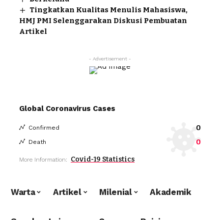
Tingkatkan Kualitas Menulis Mahasiswa,
HMJ PMI Selenggarakan Diskusi Pembuatan
Artikel
- Advertisement -
Global Coronavirus Cases
0
Confirmed
0
Death
Covid-19 Statistics
More Information:
Warta
Artikel
Milenial
Akademik