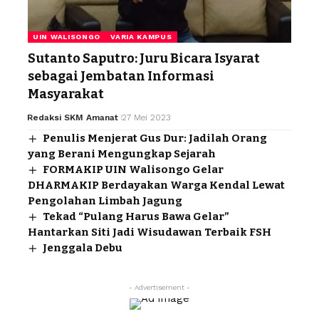
UIN WALISONGO
VARIA KAMPUS
Sutanto Saputro: Juru Bicara Isyarat
sebagai Jembatan Informasi
Masyarakat
Redaksi SKM Amanat
27 Mei 2023
Penulis Menjerat Gus Dur: Jadilah Orang
yang Berani Mengungkap Sejarah
FORMAKIP UIN Walisongo Gelar
DHARMAKIP Berdayakan Warga Kendal Lewat
Pengolahan Limbah Jagung
Tekad “Pulang Harus Bawa Gelar”
Hantarkan Siti Jadi Wisudawan Terbaik FSH
Jenggala Debu
- Advertisement -