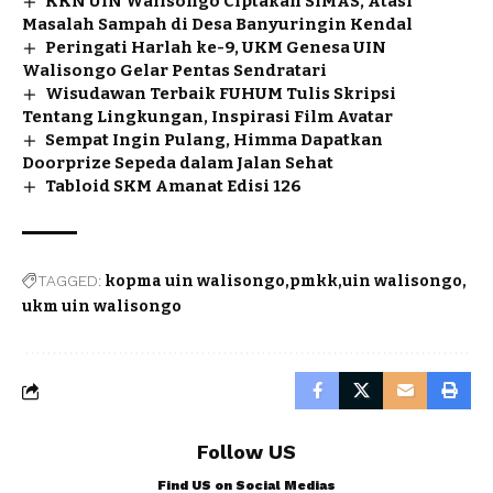
KKN UIN Walisongo Ciptakan SIMAS, Atasi
Masalah Sampah di Desa Banyuringin Kendal
Peringati Harlah ke-9, UKM Genesa UIN
Walisongo Gelar Pentas Sendratari
Wisudawan Terbaik FUHUM Tulis Skripsi
Tentang Lingkungan, Inspirasi Film Avatar
Sempat Ingin Pulang, Himma Dapatkan
Doorprize Sepeda dalam Jalan Sehat
Tabloid SKM Amanat Edisi 126
TAGGED:
kopma uin walisongo
pmkk
uin walisongo
ukm uin walisongo
Follow US
Find US on Social Medias