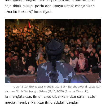
merupakan bagian dari keyakinan kami bahwa ilmu
saja tidak cukup, perlu ada upaya untuk menjadikan
ilmu itu berkah,” kata Ilyas.
Gus Ali Gondrong saat mengisi acara BPI Bersholawat di Lapangan
Kampus 3 UIN Walisongo, Selasa (12/10/2019) (Amanat/Marzuki).
Ia mengatakan, ilmu harus diberkahi dan salah satu
media memberkahkan ilmu adalah dengan