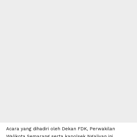
Acara yang dihadiri oleh Dekan FDK, Perwakilan
Walikota Semarang serta kapolsek Ngaliyan ini