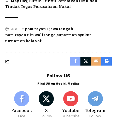
May Day, Buruh Tuntut Perbaikan UMK dan
Tindak Tegas Perusahaan Nakal
TAGGED:
pom rayon 1 jawa tengah
pom rayon uin walisongo
suparman syukur
turnamen bola voli
Follow US
Find US on Social Medias
Facebook
X
Youtube
Telegram
Like
Follow
Subscribe
Follow