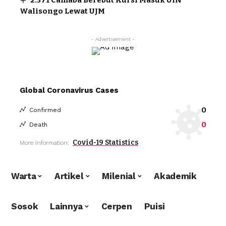
Walisongo Lewat UJM
- Advertisement -
Global Coronavirus Cases
0
Confirmed
0
Death
Covid-19 Statistics
More Information:
Warta
Artikel
Milenial
Akademik
Sosok
Lainnya
Cerpen
Puisi