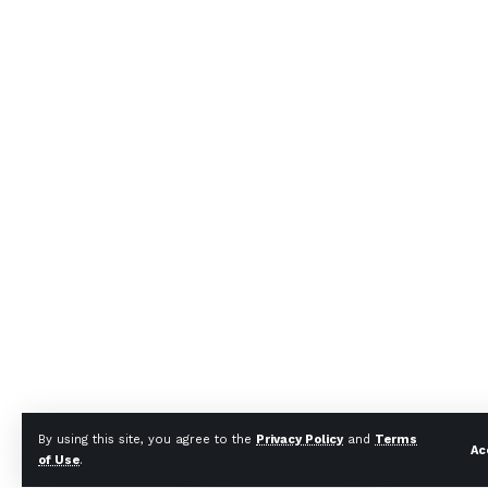
By using this site, you agree to the
Privacy Policy
and
Terms
Ac
of Use
.