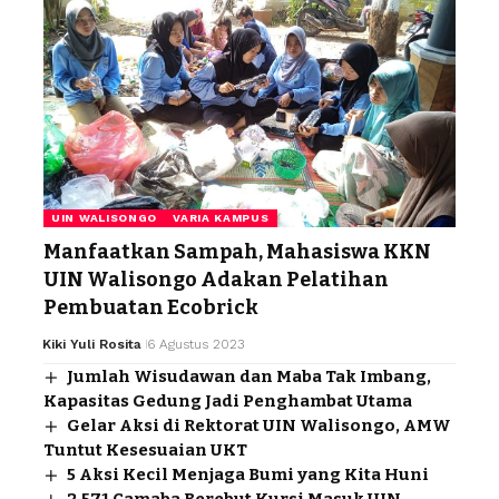
UIN WALISONGO
VARIA KAMPUS
Manfaatkan Sampah, Mahasiswa KKN
UIN Walisongo Adakan Pelatihan
Pembuatan Ecobrick
Kiki Yuli Rosita
6 Agustus 2023
Jumlah Wisudawan dan Maba Tak Imbang,
Kapasitas Gedung Jadi Penghambat Utama
Gelar Aksi di Rektorat UIN Walisongo, AMW
Tuntut Kesesuaian UKT
5 Aksi Kecil Menjaga Bumi yang Kita Huni
2.571 Camaba Berebut Kursi Masuk UIN