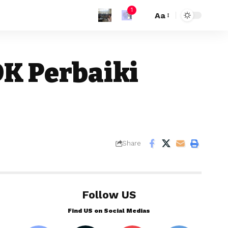
1
Aa
K Perbaiki
Share
Follow US
Find US on Social Medias