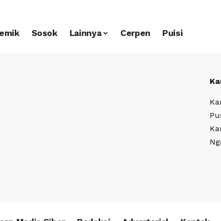
emik
Sosok
Lainnya
Cerpen
Puisi
Ka
Ka
Pu
Ka
Ng