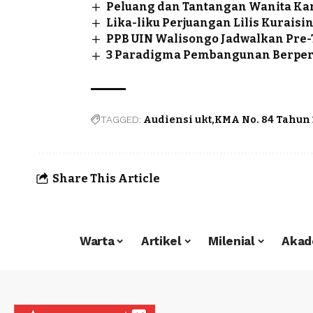
Peluang dan Tantangan Wanita Ka
Lika-liku Perjuangan Lilis Kurais
PPB UIN Walisongo Jadwalkan Pre-
3 Paradigma Pembangunan Berper
TAGGED:
Audiensi ukt
KMA No. 84 Tahun 
Share This Article
Warta
Artikel
Milenial
Akad