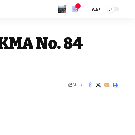
1
Aa
 KMA No. 84
Share