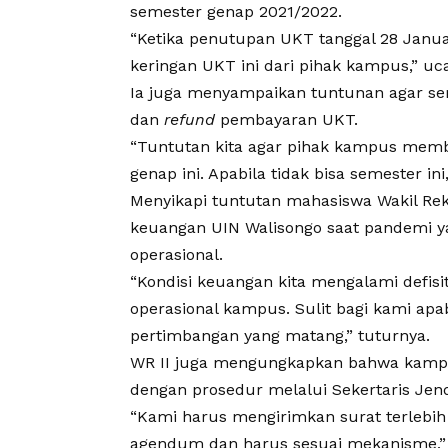
semester genap 2021/2022.
“Ketika penutupan UKT tanggal 28 Januari
keringan UKT ini dari pihak kampus,” uc
Ia juga menyampaikan tuntunan agar sem
dan
refund
pembayaran UKT.
“Tuntutan kita agar pihak kampus mem
genap ini. Apabila tidak bisa semester ini
Menyikapi tuntutan mahasiswa Wakil Rekto
keuangan UIN Walisongo saat pandemi y
operasional.
“Kondisi keuangan kita mengalami defisi
operasional kampus. Sulit bagi kami ap
pertimbangan yang matang,” tuturnya.
WR II juga mengungkapkan bahwa kampus
dengan prosedur melalui Sekertaris Jen
“Kami harus mengirimkan surat terleb
agendum dan harus sesuai mekanisme,”