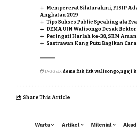
Mempererat Silaturahmi, FISIP A
Angkatan 2019
Tips Sukses Public Speaking ala Eva
DEMA UIN Walisongo Desak Rektora
Peringati Harlah ke-38, SKM Aman
Sastrawan Kang Putu Bagikan Car
TAGGED:
dema fitk
fitk walisongo
ngaji 
Share This Article
Warta
Artikel
Milenial
Akad