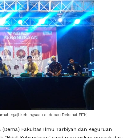
amah ngaji kebangsaan di depan Dekanat FITK,
 (Dema) Fakultas Ilmu Tarbiyah dan Keguruan
uk “Ngaji Kebangsaan” yang merupakan puncak dari