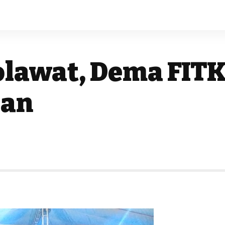
olawat, Dema FIT
aan