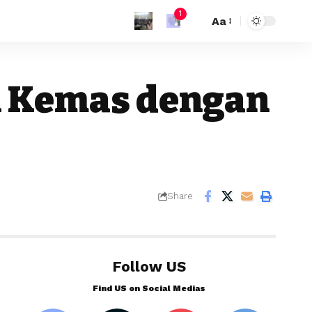
1
Aa
K Kemas dengan
Share
Follow US
Find US on Social Medias