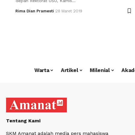
depan Rektorat USU, Kamis…
Rima Dian Pramesti
28 Maret 2019
Warta
Artikel
Milenial
Akad
Tentang Kami
SKM Amanat adalah media pers mahasiswa