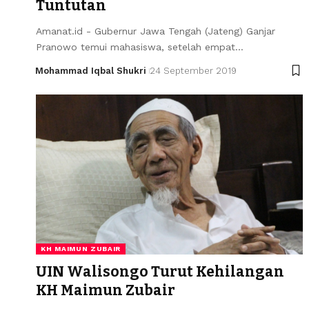
Tuntutan
Amanat.id - Gubernur Jawa Tengah (Jateng) Ganjar
Pranowo temui mahasiswa, setelah empat…
Mohammad Iqbal Shukri
24 September 2019
KH MAIMUN ZUBAIR
UIN Walisongo Turut Kehilangan
KH Maimun Zubair