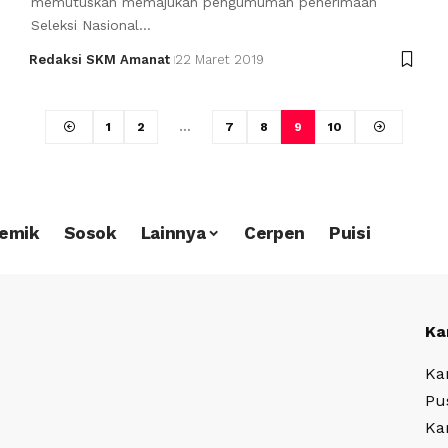
memutuskan memajukan pengumuman penerimaan
Seleksi Nasional…
Redaksi SKM Amanat
22 Maret 2019
1
2
…
7
8
9
10
emik
Sosok
Lainnya
Cerpen
Puisi
Ka
Ka
Pu
Ka