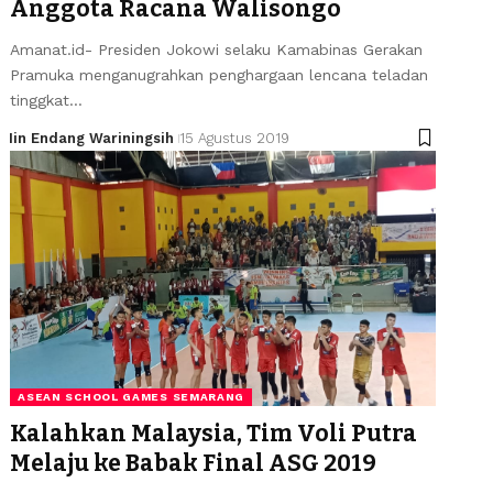
Anggota Racana Walisongo
Amanat.id- Presiden Jokowi selaku Kamabinas Gerakan
Pramuka menganugrahkan penghargaan lencana teladan
tinggkat…
Iin Endang Wariningsih
15 Agustus 2019
ASEAN SCHOOL GAMES SEMARANG
Kalahkan Malaysia, Tim Voli Putra
Melaju ke Babak Final ASG 2019