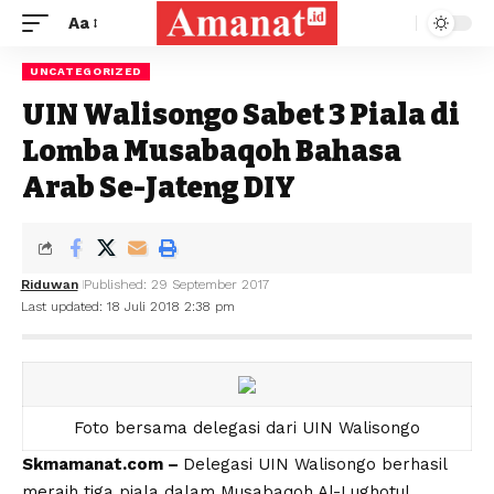
Aa
UNCATEGORIZED
UIN Walisongo Sabet 3 Piala di
Lomba Musabaqoh Bahasa
Arab Se-Jateng DIY
Riduwan
Published: 29 September 2017
Last updated: 18 Juli 2018 2:38 pm
Foto bersama delegasi dari UIN Walisongo
Skmamanat.com –
Delegasi UIN Walisongo berhasil
meraih tiga piala dalam Musabaqoh Al-Lughotul