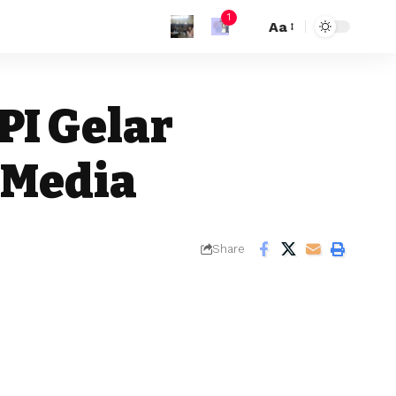
1
Aa
PI Gelar
 Media
Share