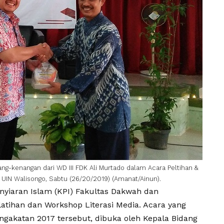
-kenangan dari WD III FDK Ali Murtado dalam Acara Peltihan &
 UIN Walisongo, Sabtu (26/20/2019) (Amanat/Ainun).
yiaran Islam (KPI) Fakultas Dakwah dan
tihan dan Workshop Literasi Media. Acara yang
ngakatan 2017 tersebut, dibuka oleh Kepala Bidang