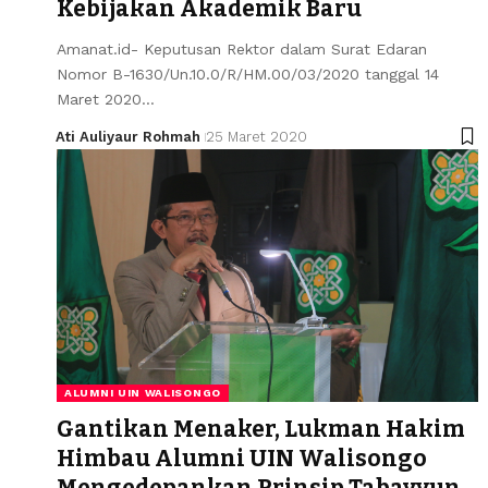
Kebijakan Akademik Baru
Amanat.id- Keputusan Rektor dalam Surat Edaran
Nomor B-1630/Un.10.0/R/HM.00/03/2020 tanggal 14
Maret 2020…
Ati Auliyaur Rohmah
25 Maret 2020
ALUMNI UIN WALISONGO
Gantikan Menaker, Lukman Hakim
Himbau Alumni UIN Walisongo
Mengedepankan Prinsip Tabayyun