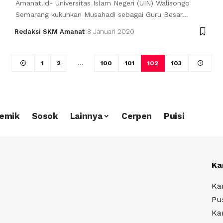
Amanat.id- Universitas Islam Negeri (UIN) Walisongo
Semarang kukuhkan Musahadi sebagai Guru Besar…
Redaksi SKM Amanat
8 Januari 2020
1
2
…
100
101
102
103
emik
Sosok
Lainnya
Cerpen
Puisi
Ka
Ka
Pu
Ka