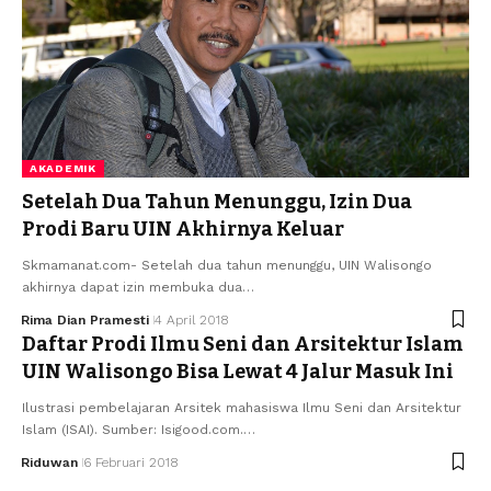
AKADEMIK
Setelah Dua Tahun Menunggu, Izin Dua
Prodi Baru UIN Akhirnya Keluar
Skmamanat.com- Setelah dua tahun menunggu, UIN Walisongo
akhirnya dapat izin membuka dua…
Rima Dian Pramesti
4 April 2018
Daftar Prodi Ilmu Seni dan Arsitektur Islam
UIN Walisongo Bisa Lewat 4 Jalur Masuk Ini
Ilustrasi pembelajaran Arsitek mahasiswa Ilmu Seni dan Arsitektur
Islam (ISAI). Sumber: Isigood.com.…
Riduwan
6 Februari 2018