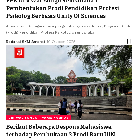
FPK UIN Walisongo Rencanakan
Pembentukan Prodi Pendidikan Profesi
Psikolog Berbasis Unity Of Sciences
Amanat.id- Sebagai upaya pengembangan akademik, Program Studi
(Prodi) Pendidikan Profesi Psikolog direncanakan…
Redaksi SKM Amanat
10 Oktober 2025
UIN WALISONGO
VARIA KAMPUS
Berikut Beberapa Respons Mahasiswa
terhadap Pembukaan 3 Prodi Baru UIN