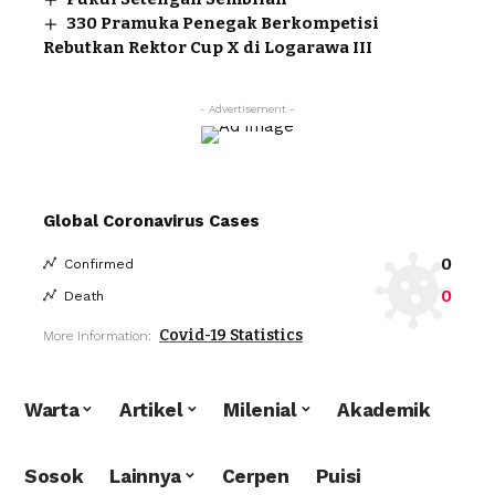
330 Pramuka Penegak Berkompetisi
Rebutkan Rektor Cup X di Logarawa III
- Advertisement -
Global Coronavirus Cases
0
Confirmed
0
Death
Covid-19 Statistics
More Information:
Warta
Artikel
Milenial
Akademik
Sosok
Lainnya
Cerpen
Puisi