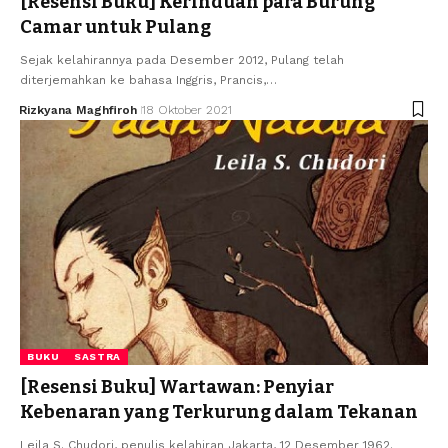
[Resensi Buku] Kerinduan para Burung
Camar untuk Pulang
Sejak kelahirannya pada Desember 2012, Pulang telah
diterjemahkan ke bahasa Inggris, Prancis,…
Rizkyana Maghfiroh
18 Oktober 2021
BUKU
SASTRA
[Resensi Buku] Wartawan: Penyiar
Kebenaran yang Terkurung dalam Tekanan
Leila S. Chudori, penulis kelahiran Jakarta, 12 Desember 1962.