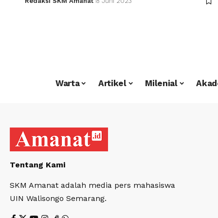
Redaksi SKM Amanat
8 Juni 2023
Warta
Artikel
Milenial
Akad
Tentang Kami
SKM Amanat adalah media pers mahasiswa
UIN Walisongo Semarang.