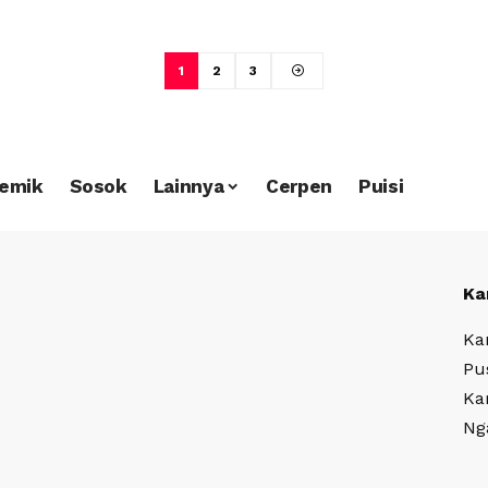
1
2
3
emik
Sosok
Lainnya
Cerpen
Puisi
Ka
Ka
Pu
Ka
Ng