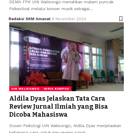
DEMA FPK UIN Walisongo meriahkan malam puncak
Psikestival melalui konser musik sebagai…
Redaksi SKM Amanat
8 November 2024
UIN WALISONGO
VARIA KAMPUS
Aldila Dyas Jelaskan Tata Cara
Review Jurnal Ilmiah yang Bisa
Dicoba Mahasiswa
Dosen Psikologi UIN Walisongo, Aldila Dyas menjelaskan
beberapa cara untuk me-review jurnal…