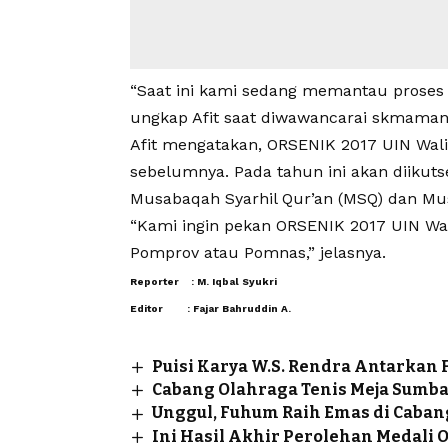
“Saat ini kami sedang memantau proses be
ungkap Afit saat diwawancarai skmamana
Afit mengatakan, ORSENIK 2017 UIN Wali
sebelumnya. Pada tahun ini akan diikuts
Musabaqah Syarhil Qur’an (MSQ) dan Mus
“Kami ingin pekan ORSENIK 2017 UIN Wa
Pomprov atau Pomnas,” jelasnya.
Reporter : M. Iqbal Syukri
Editor : Fajar Bahruddin A.
Puisi Karya W.S. Rendra Antarkan F
Cabang Olahraga Tenis Meja Sumba
Unggul, Fuhum Raih Emas di Caban
Ini Hasil Akhir Perolehan Medali 