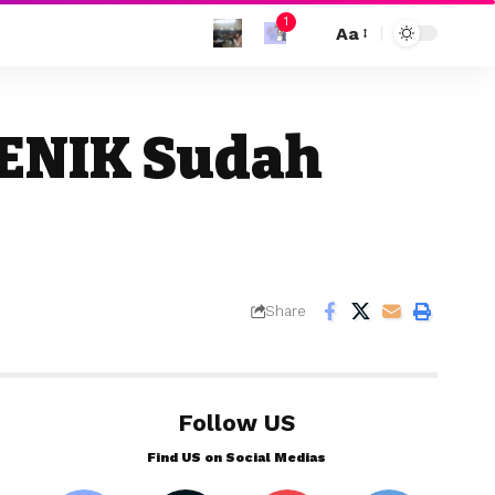
1
Aa
SENIK Sudah
Share
Follow US
Find US on Social Medias