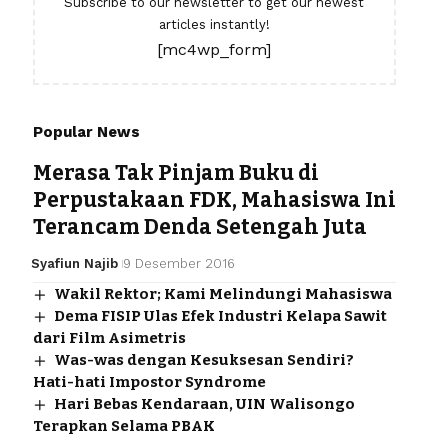
Subscribe to our newsletter to get our newest
articles instantly!
[mc4wp_form]
Popular News
Merasa Tak Pinjam Buku di
Perpustakaan FDK, Mahasiswa Ini
Terancam Denda Setengah Juta
Syafiun Najib
9 Desember 2016
Wakil Rektor; Kami Melindungi Mahasiswa
Dema FISIP Ulas Efek Industri Kelapa Sawit
dari Film Asimetris
Was-was dengan Kesuksesan Sendiri?
Hati-hati Impostor Syndrome
Hari Bebas Kendaraan, UIN Walisongo
Terapkan Selama PBAK