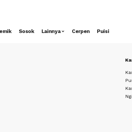
emik
Sosok
Lainnya
Cerpen
Puisi
Ka
Ka
Pu
Ka
Ng