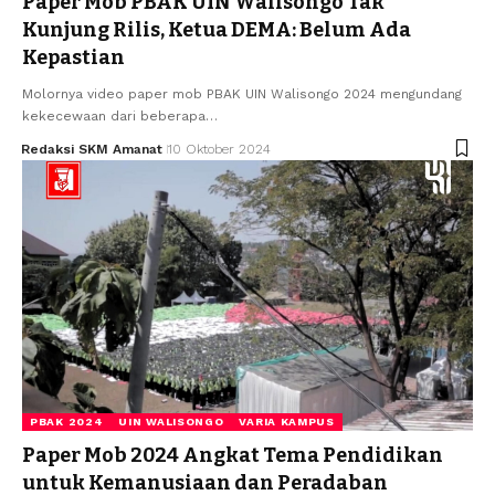
Paper Mob PBAK UIN Walisongo Tak
Kunjung Rilis, Ketua DEMA: Belum Ada
Kepastian
Molornya video paper mob PBAK UIN Walisongo 2024 mengundang
kekecewaan dari beberapa…
Redaksi SKM Amanat
10 Oktober 2024
PBAK 2024
UIN WALISONGO
VARIA KAMPUS
Paper Mob 2024 Angkat Tema Pendidikan
untuk Kemanusiaan dan Peradaban