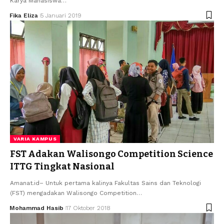
Karya Mahasiswa…
Fika Eliza
5 Januari 2019
VARIA KAMPUS
FST Adakan Walisongo Competition Science
ITTG Tingkat Nasional
Amanat.id– Untuk pertama kalinya Fakultas Sains dan Teknologi
(FST) mengadakan Walisongo Competition…
Mohammad Hasib
17 Oktober 2018