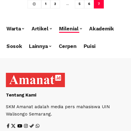
1
2
…
5
6
7
Warta
Artikel
Milenial
Akademik
Sosok
Lainnya
Cerpen
Puisi
Tentang Kami
SKM Amanat adalah media pers mahasiswa UIN
Walisongo Semarang.