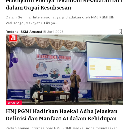
Makhyatul Fikriya Tekankan Kesadaran Diri
dalam Gapai Kesuksesan
Dalam Seminar Internasional yang diadakan oleh HMJ PGMI UIN
Walisongo, Makhyatul Fikriya…
Redaksi SKM Amanat
8 Juni 2025
WARTA
HMJ PGMI Hadirkan Haekal Adha Jelaskan
Definisi dan Manfaat AI dalam Kehidupan
Pada Seminar Internasional HMJ PGMI, Haekal Adha menjelaskan