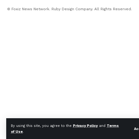
© Foxiz News Network. Ruby Design Company. All Rights Reserved.
By using this site, you agree to the
Privacy Policy
and
Terms
Ac
of Use
.