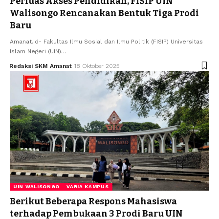
Perluas Akses Pendidikan, FISIP UIN
Walisongo Rencanakan Bentuk Tiga Prodi
Baru
Amanat.id- Fakultas Ilmu Sosial dan Ilmu Politik (FISIP) Universitas
Islam Negeri (UIN)…
Redaksi SKM Amanat
18 Oktober 2025
UIN WALISONGO
VARIA KAMPUS
Berikut Beberapa Respons Mahasiswa
terhadap Pembukaan 3 Prodi Baru UIN