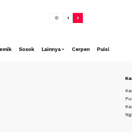
1
2
emik
Sosok
Lainnya
Cerpen
Puisi
Ka
Ka
Pu
Ka
Ng