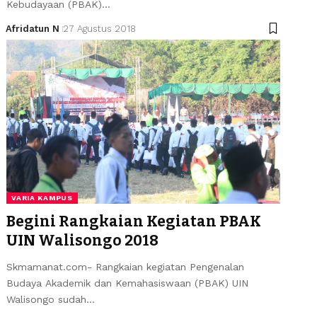
Kebudayaan (PBAK)…
Afridatun N
27 Agustus 2018
VARIA KAMPUS
Begini Rangkaian Kegiatan PBAK
UIN Walisongo 2018
Skmamanat.com- Rangkaian kegiatan Pengenalan
Budaya Akademik dan Kemahasiswaan (PBAK) UIN
Walisongo sudah…