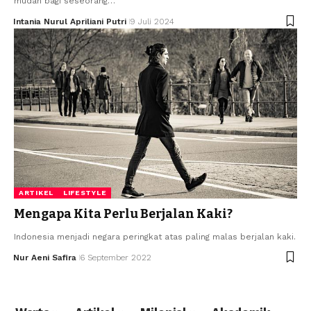
mudah bagi seseorang…
Intania Nurul Apriliani Putri
9 Juli 2024
ARTIKEL
LIFESTYLE
Mengapa Kita Perlu Berjalan Kaki?
Indonesia menjadi negara peringkat atas paling malas berjalan kaki.
Nur Aeni Safira
6 September 2022