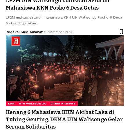
LP2M UIN Walisongo Luluskan Seluruh
Mahasiswa KKN Posko 6 Desa Getas
LP2M ungkap seluruh mahasiswa KKN UIN Walisongo Posko 6 Desa
Getas dinyatakan…
Redaksi SKM Amanat
9 November 2025
KKN
UIN WALISONGO
VARIA KAMPUS
Kenang 6 Mahasiswa KKN Akibat Laka di
Tubing Genting, DEMA UIN Walisongo Gelar
Seruan Solidaritas