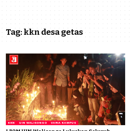
Tag:
kkn desa getas
KKN
UIN WALISONGO
VARIA KAMPUS