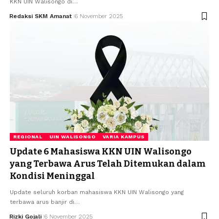
KKN UIN Walisongo di…
Redaksi SKM Amanat
6 November 2025
REGIONAL
UIN WALISONGO
VARIA KAMPUS
Update 6 Mahasiswa KKN UIN Walisongo
yang Terbawa Arus Telah Ditemukan dalam
Kondisi Meninggal
Update seluruh korban mahasiswa KKN UIN Walisongo yang
terbawa arus banjir di…
Rizki Gojali
6 November 2025