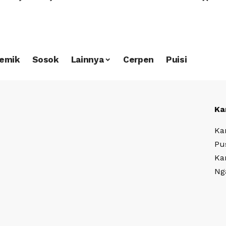
emik
Sosok
Lainnya
Cerpen
Puisi
Ka
Ka
Pu
Ka
Ng