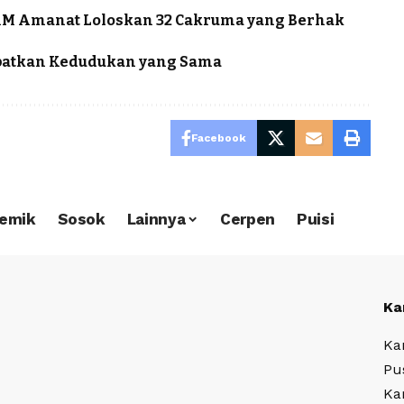
KM Amanat Loloskan 32 Cakruma yang Berhak
patkan Kedudukan yang Sama
Facebook
emik
Sosok
Lainnya
Cerpen
Puisi
Ka
Ka
Pu
Ka