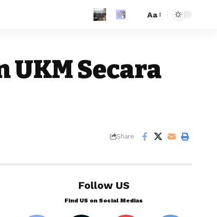
Aa
n UKM Secara
Share
Follow US
Find US on Social Medias