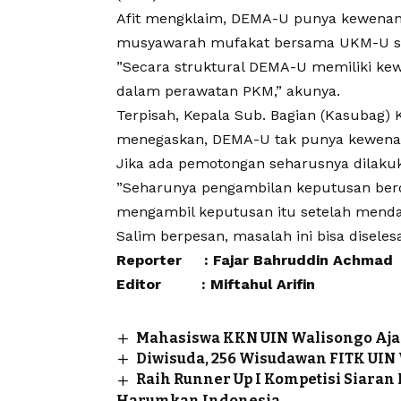
Afit mengklaim, DEMA-U punya kewenan
musyawarah mufakat bersama UKM-U se
”Secara struktural DEMA-U memiliki kew
dalam perawatan PKM,” akunya.
Terpisah, Kepala Sub. Bagian (Kasubag)
menegaskan, DEMA-U tak punya kewena
Jika ada pemotongan seharusnya dila
”Seharunya pengambilan keputusan be
mengambil keputusan itu setelah menda
Salim berpesan, masalah ini bisa diseles
Reporter : Fajar Bahruddin Achmad
Editor : Miftahul Arifin
Mahasiswa KKN UIN Walisongo Aja
Diwisuda, 256 Wisudawan FITK UIN
Raih Runner Up I Kompetisi Siaran
Harumkan Indonesia