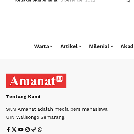
Redaksi SKM Amanat
10 Desember 2022
Warta
Artikel
Milenial
Akad
Tentang Kami
SKM Amanat adalah media pers mahasiswa
UIN Walisongo Semarang.