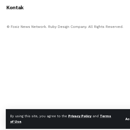
Kontak
© Foxiz News Network. Ruby Design Company. All Rights Reserved.
By using this site, you agree to the
Privacy Policy
and
Terms
Ac
of Use
.