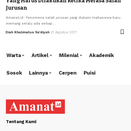
Yang Harus Dilakukan ketika Merasa Salah
Jurusan
Amanat.id- Fenomena salah jurusan yang dialami mahasiswa baru
memang selalu ada setiap…
Diah Khalimatus Sa'diyah
21 Agustus 2017
Warta
Artikel
Milenial
Akademik
Sosok
Lainnya
Cerpen
Puisi
Tentang Kami