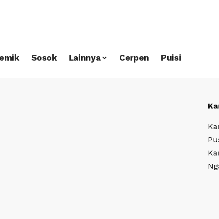
emik
Sosok
Lainnya
Cerpen
Puisi
Ka
Ka
Pu
Ka
Ng