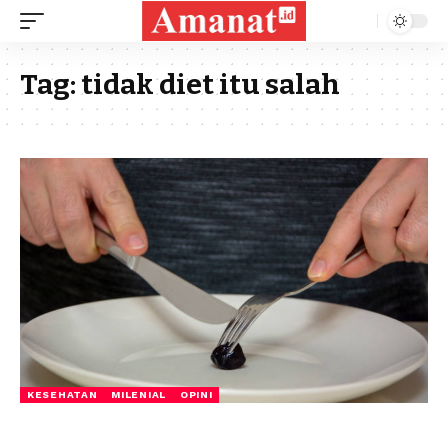
Tag:
tidak diet itu salah
KESEHATAN
MILENIAL
OPINI