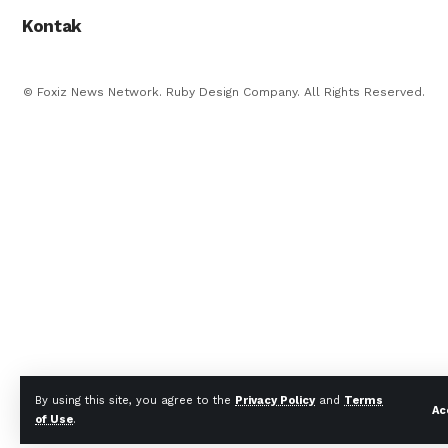
Kontak
© Foxiz News Network. Ruby Design Company. All Rights Reserved.
By using this site, you agree to the
Privacy Policy
and
Terms
Ac
of Use
.