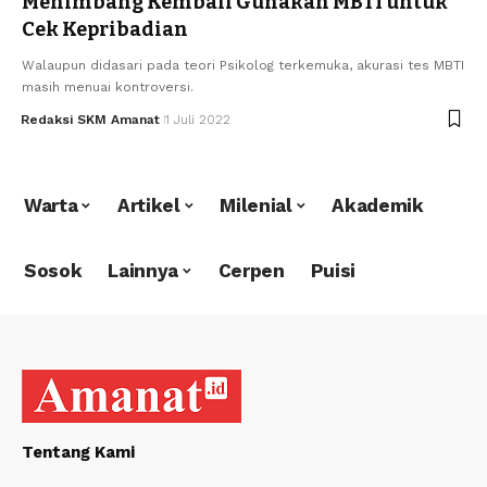
Menimbang Kembali Gunakan MBTI untuk
Cek Kepribadian
Walaupun didasari pada teori Psikolog terkemuka, akurasi tes MBTI
masih menuai kontroversi.
Redaksi SKM Amanat
1 Juli 2022
Warta
Artikel
Milenial
Akademik
Sosok
Lainnya
Cerpen
Puisi
Tentang Kami