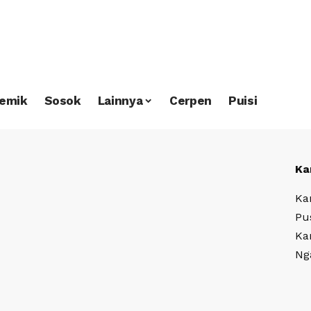
emik
Sosok
Lainnya
Cerpen
Puisi
Ka
Ka
Pu
Ka
Ng