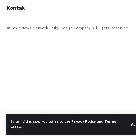
Kontak
© Foxiz News Network. Ruby Design Company. All Rights Reserved.
By using this site, you agree to the
Privacy Policy
and
Terms
Ac
of Use
.