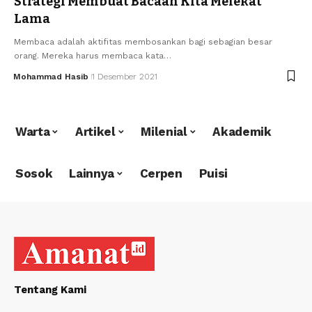
Strategi Membuat Bacaan Kita Melekat
Lama
Membaca adalah aktifitas membosankan bagi sebagian besar
orang. Mereka harus membaca kata…
Mohammad Hasib
1 Desember 2021
Warta
Artikel
Milenial
Akademik
Sosok
Lainnya
Cerpen
Puisi
Tentang Kami