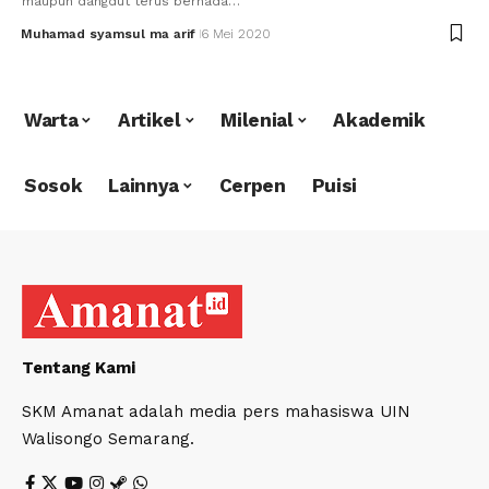
maupun dangdut terus bernada…
Muhamad syamsul ma arif
6 Mei 2020
Warta
Artikel
Milenial
Akademik
Sosok
Lainnya
Cerpen
Puisi
Tentang Kami
SKM Amanat adalah media pers mahasiswa UIN
Walisongo Semarang.