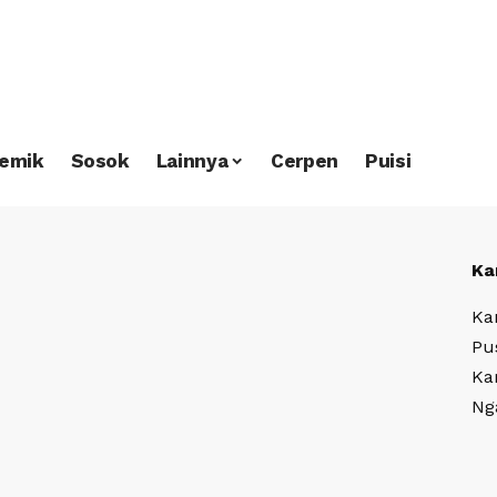
emik
Sosok
Lainnya
Cerpen
Puisi
Ka
Ka
Pu
Ka
Ng