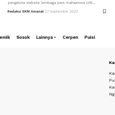
pengelola website lembaga pers mahasiswa UIN…
Redaksi SKM Amanat
27 September 2022
emik
Sosok
Lainnya
Cerpen
Puisi
Ka
Ka
Pu
Ka
Ng