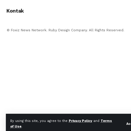
Kontak
© Foxiz News Network. Ruby Design Company. All Rights Reserved.
By using this site, you agree to the
Privacy Policy
and
Terms
Ac
of Use
.