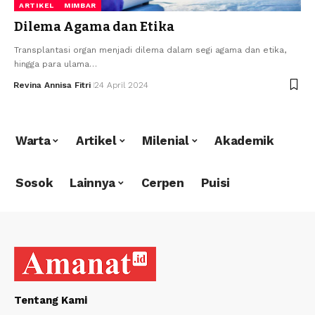
ARTIKEL
MIMBAR
Dilema Agama dan Etika
Transplantasi organ menjadi dilema dalam segi agama dan etika,
hingga para ulama…
Revina Annisa Fitri
24 April 2024
Warta
Artikel
Milenial
Akademik
Sosok
Lainnya
Cerpen
Puisi
Tentang Kami