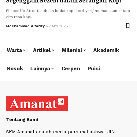
Segenggam Rezeki dalam Secangkir Kopi
Philocoffe Street, sebuah kedai kopi kecil yang memadukan antara
cita rasa kopi…
Moehammad Alfarizy
22 Mei 2025
Warta
Artikel
Milenial
Akademik
Sosok
Lainnya
Cerpen
Puisi
Tentang Kami
SKM Amanat adalah media pers mahasiswa UIN