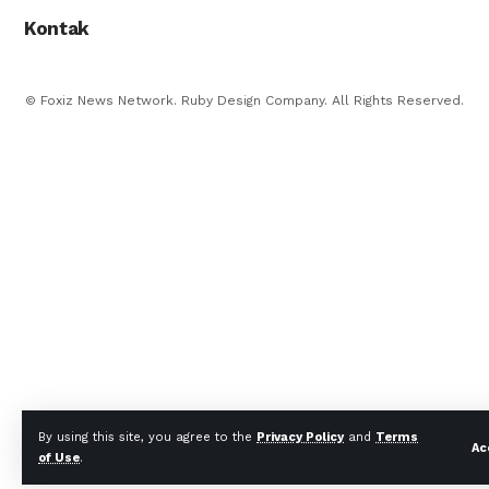
Kontak
© Foxiz News Network. Ruby Design Company. All Rights Reserved.
By using this site, you agree to the
Privacy Policy
and
Terms
Ac
of Use
.