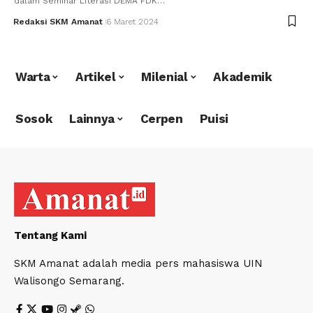
dalam Seminar Literasi DEMA FDK…
Redaksi SKM Amanat
6 Maret 2024
Warta
Artikel
Milenial
Akademik
Sosok
Lainnya
Cerpen
Puisi
Tentang Kami
SKM Amanat adalah media pers mahasiswa UIN
Walisongo Semarang.