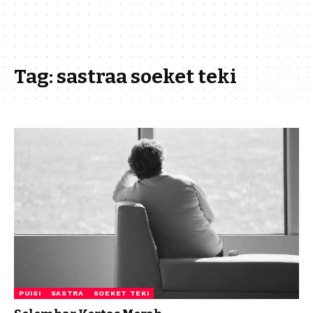
Tag:
sastraa soeket teki
PUISI
SASTRA
SOEKET TEKI