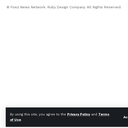
© Foxiz News Network. Ruby Design Company. All Rights Reserved.
By using this site, you agree to the
Privacy Policy
and
Terms
Ac
of Use
.