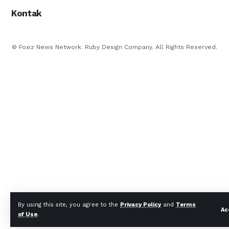
Kontak
© Foxiz News Network. Ruby Design Company. All Rights Reserved.
By using this site, you agree to the
Privacy Policy
and
Terms
Ac
of Use
.