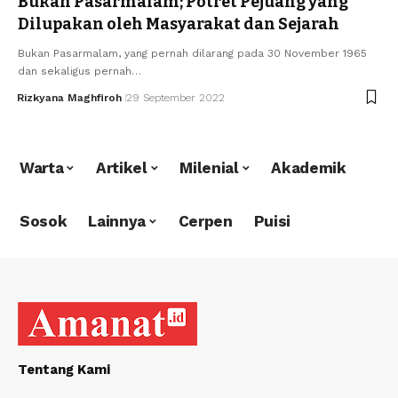
Bukan Pasarmalam; Potret Pejuang yang
Dilupakan oleh Masyarakat dan Sejarah
Bukan Pasarmalam, yang pernah dilarang pada 30 November 1965
dan sekaligus pernah…
Rizkyana Maghfiroh
29 September 2022
Warta
Artikel
Milenial
Akademik
Sosok
Lainnya
Cerpen
Puisi
Tentang Kami