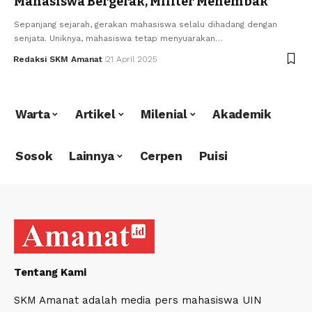
Mahasiswa Bergerak, Militer Menembak
Sepanjang sejarah, gerakan mahasiswa selalu dihadang dengan
senjata. Uniknya, mahasiswa tetap menyuarakan…
Redaksi SKM Amanat
21 April 2025
Warta
Artikel
Milenial
Akademik
Sosok
Lainnya
Cerpen
Puisi
Tentang Kami
SKM Amanat adalah media pers mahasiswa UIN